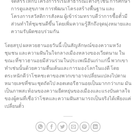
จัดสรรให้กับโครงการริเริ่มสาธารณะต่างๆ เช่น การศึกษา
การดูแลสุขภาพ การพัฒนาโครงสร้างพื้นฐาน และ
โครงการสวัสดิการสังคม ผู้เข้าร่วมทราบดีว่าการซื้อตั๋วมี
ส่วนทำให้ชุมชนดีขึ้น โดยเพิ่มความรู้สึกถึงจุดมุ่งหมายและ
ความรับผิดชอบร่วมกัน
โดยสรุป ผลหวยฮานอยวันนี้ เป็นสัญลักษณ์ของความหวัง
ชุมชน และความฝันในใจกลางเมืองหลวงของเวียดนาม ใน
ขณะที่ชาวฮานอยมีส่วนร่วมในประเพณีอันเก่าแก่นี้ พวกเขา
ทำเช่นนั้นด้วยความตื่นเต้นและการมองโลกในแง่ดี โดย
ตระหนักดีว่าโชคชะตาของพวกเขาอาจเปลี่ยนแปลงไปตาม
หมายเลขที่ชนะชุดถัดไป ลอตเตอรีฮานอยเป็นมากกว่าเกม มัน
เป็นภาพสะท้อนของความยืดหยุ่นของเมืองและแรงบันดาลใจ
ของผู้คนที่เชื่อว่าโชคและความฝันสามารถเป็นจริงได้เพียงแค่
เปลี่ยนตั๋ว