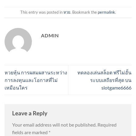
This entry was posted in
หวย
. Bookmark the
permalink
.
ADMIN
หวยหุ้น การผสมผสานระหว่าง
ทดลองเล่นสล็อต ฟรีไม่อั้น
การลงทุนและโอกาสที่ไม่
ระบบเสถียรที่สุด บน
เหมือนใคร
slotgame6666
Leave a Reply
Your email address will not be published.
Required
fields are marked
*