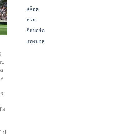
สล็อต
หวย
อีสปอร์ต
แทงบอล
ี
ุณ
ุด
ยง
ไร
ึ่ง
นไป