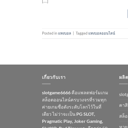
[…]
Posted in
แทงบอล
|
Tagged
แทงบอลออนไลน์
เกี่ยวกับเรา
ผลิ
slotgame6666
คือแพลตฟอร์มเกม
slo
สล็อตออนไลน์ครบวงจรที่รวมทุก
คาส
ค่ายเกมชื่อดังระดับโลกไว้ในที่
เดียว ไม่ว่าจะเป็น
PG SLOT,
สล็
Pragmatic Play, Joker Gaming,
หวย