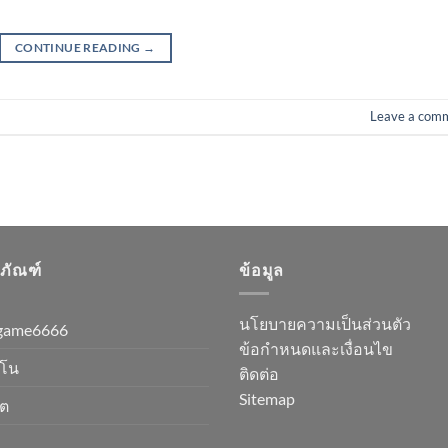
CONTINUE READING
→
Leave a com
ตภัณฑ์
ข้อมูล
นโยบายความเป็นส่วนตัว
tgame6666
ข้อกำหนดและเงื่อนไข
ิโน
ติดต่อ
Sitemap
อต