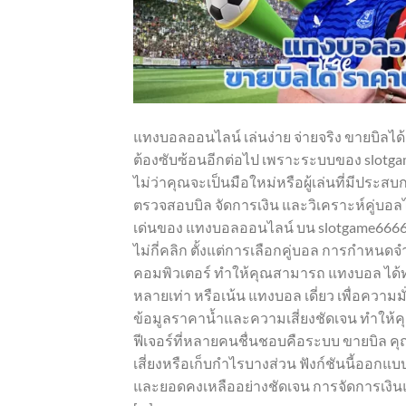
แทงบอลออนไลน์ เล่นง่าย จ่ายจริง ขายบิลได
ต้องซับซ้อนอีกต่อไป เพราะระบบของ slotg
ไม่ว่าคุณจะเป็นมือใหม่หรือผู้เล่นที่มีประ
ตรวจสอบบิล จัดการเงิน และวิเคราะห์คู่บอลไ
เด่นของ แทงบอลออนไลน์ บน slotgame6666 คื
ไม่กี่คลิก ตั้งแต่การเลือกคู่บอล การกำหนด
คอมพิวเตอร์ ทำให้คุณสามารถ แทงบอล ได้ทุ
หลายเท่า หรือเน้น แทงบอล เดี่ยว เพื่อควา
ข้อมูลราคาน้ำและความเสี่ยงชัดเจน ทำให้คุณต
ฟีเจอร์ที่หลายคนชื่นชอบคือระบบ ขายบิล
เสี่ยงหรือเก็บกำไรบางส่วน ฟังก์ชันนี้ออก
และยอดคงเหลืออย่างชัดเจน การจัดการเงินแบ